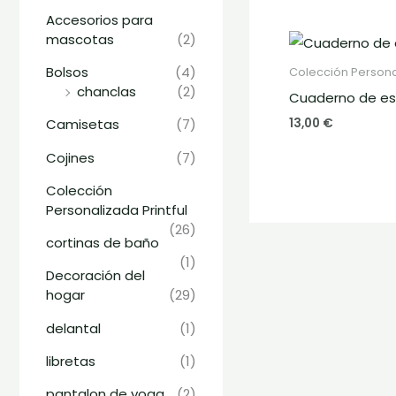
Accesorios para
mascotas
(2)
Bolsos
(4)
Colección Personal
chanclas
(2)
Cuaderno de esp
13,00
€
Camisetas
(7)
Cojines
(7)
Colección
Personalizada Printful
(26)
cortinas de baño
(1)
Decoración del
hogar
(29)
delantal
(1)
libretas
(1)
pantalon de yoga
(2)