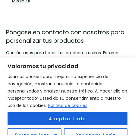
Media Kit
Póngase en contacto con nosotros para
personalizar tus productos
Contáctanos para hacer tus productos únicos. Estamos
aquí para convertir tus ideas en realidad. ¡Haz clic y
Valoramos tu privacidad
comienza la transformación!
Usamos cookies para mejorar su experiencia de
navegación, mostrarle anuncios o contenidos
personalizados y analizar nuestro tráfico. Al hacer clic en
“Aceptar todo” usted da su consentimiento a nuestro
uso de las cookies.
Política de cookies
Aceptar todo
Copyright © 2026 Idea y Designs
Powered by Idea y Designs
Personalizar
Rechazar todo