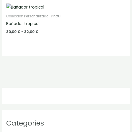
Colección Personalizada Printful
Bañador tropical
Rango
30,00
€
-
32,00
€
de
precios:
desde
30,00 €
hasta
32,00 €
Categories