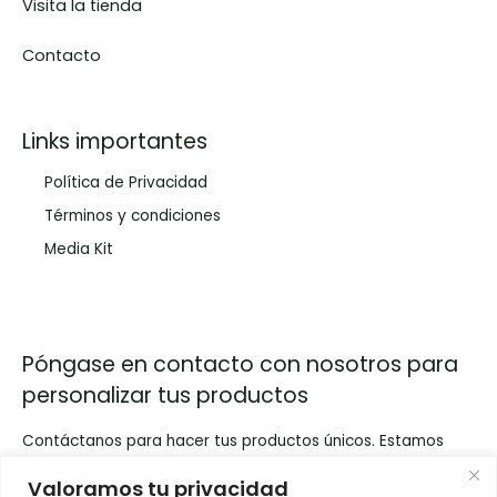
Visita la tienda
Contacto
Links importantes
Política de Privacidad
Términos y condiciones
Media Kit
Póngase en contacto con nosotros para
personalizar tus productos
Contáctanos para hacer tus productos únicos. Estamos
aquí para convertir tus ideas en realidad. ¡Haz clic y
Valoramos tu privacidad
comienza la transformación!