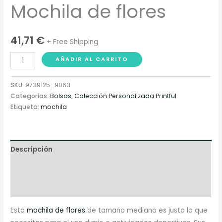
Mochila de flores
41,71
€
+ Free Shipping
Mochila
AÑADIR AL CARRITO
de
flores
SKU:
9739125_9063
cantidad
Categorías:
Bolsos
,
Colección Personalizada Printful
Etiqueta:
mochila
Descripción
Información adicional
Valoraciones (0)
Esta
mochila de flores
de tamaño mediano es justo lo que